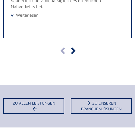
Sauberkeit und Zuverlässigkeit des öffentlichen
sowie transparente Kommunikation und proaktive
Nahverkehrs bei.
Benachrichtigungen stärken die Kundenbeziehung und
unterstützen die Projektziele.
Weiterlesen
Weiterlesen
ZU ALLEN LEISTUNGEN
ZU UNSEREN
BRANCHENLÖSUNGEN