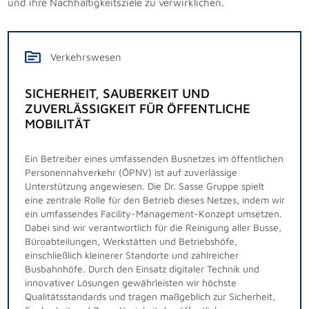
und ihre Nachhaltigkeitsziele zu verwirklichen.
Verkehrswesen
SICHERHEIT, SAUBERKEIT UND
ZUVERLÄSSIGKEIT FÜR ÖFFENTLICHE
MOBILITÄT
Ein Betreiber eines umfassenden Busnetzes im öffentlichen
Gemeinsam mit unserem Kunden, einem Betreiber eines
Personennahverkehr (ÖPNV) ist auf zuverlässige
umfangreichen Schienennetzes im öffentlichen
Unterstützung angewiesen. Die Dr. Sasse Gruppe spielt
Personenverkehr, haben wir die Services für die
eine zentrale Rolle für den Betrieb dieses Netzes, indem wir
Bahnhofsreinigung neu entwickelt. Dieses Projekt
ein umfassendes Facility-Management-Konzept umsetzen.
erforderte innovative Lösungen, da das Netz rund 100
Dabei sind wir verantwortlich für die Reinigung aller Busse,
Bahnhöfe und knapp 200 Stationen umfasst, darunter
Büroabteilungen, Werkstätten und Betriebshöfe,
bedeutende und stark frequentierte Bahnhöfe. Dank
einschließlich kleinerer Standorte und zahlreicher
langfristiger Planung und Flexibilität für Ad-hoc-Anfragen
Busbahnhöfe. Durch den Einsatz digitaler Technik und
können wir schnell auf besondere Ereignisse wie
innovativer Lösungen gewährleisten wir höchste
Sportveranstaltungen reagieren. Die Anpassungsfähigkeit
Qualitätsstandards und tragen maßgeblich zur Sicherheit,
unseres Personals bei Streckensperrungen und Notfällen