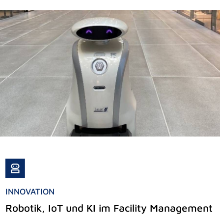
INNOVATION
Robotik, IoT und KI im Facility Management
Potenziale richtig nutzen: Bauen im
Bestand