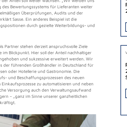
– der Anteil soll weiter wachsen. „Wir werden uns
g des Bewertungssystems für Lieferanten weiter
elmäßigen Überprüfungen, Audits und der
lärt Sasse. Ein anderes Beispiel ist die
ngspositionen durch gezielte Weiterbildungs- und
s Partner stehen derzeit anspruchsvolle Ziele
im Blickpunkt. Hier soll der Anteil nachhaltiger
angehoben und sukzessive erweitert werden. Wir
es der führenden Großhändler in Deutschland für
en oder Hotellerie und Gastronomie. Die
kaufs- und Beschaffungsprozessen des neuen
um Einkaufsprozesse zu automatisieren und neben
gliche Versorgung auch den Verwaltungsaufwand
gern – „ganz im Sinne unserer ganzheitlichen
kräftigt.