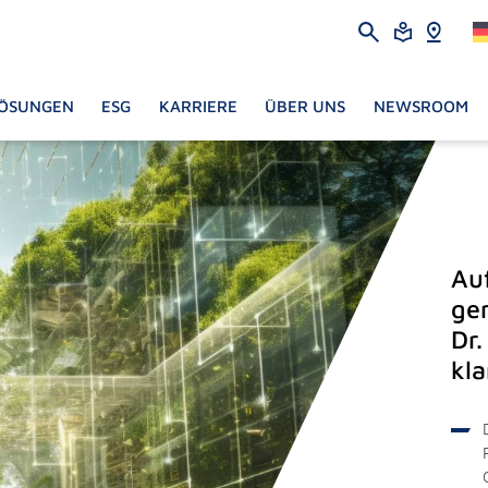
ÖSUNGEN
ESG
KARRIERE
ÜBER UNS
NEWSROOM
Au
ge
Dr.
kl