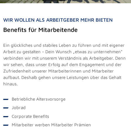
WIR WOLLEN ALS ARBEITGEBER MEHR BIETEN
Benefits für Mitarbeitende
Ein glückliches und stabiles Leben zu führen und mit eigener
Arbeit zu gestalten – Dein Wunsch „etwas zu unternehmen“
verbinden wir mit unserem Verständnis als Arbeitgeber. Denn
wir sehen, dass unser Erfolg auf dem Engagement und der
Zufriedenheit unserer Mitarbeiterinnen und Mitarbeiter
aufbaut. Deshalb gehen unsere Leistungen über das Gehalt
hinaus.
Interne Weiterbildung mit der Sasse Akademie
Individuelle Förderung
Maßgeschneiderte Trainings und Lerninhalte
Betriebliche Altersvorsorge
Aufstiegschancen für alle
Kurse für Deutsch als Fremdsprache
Jobrad
Mixed Teams
Leichter Einstieg in digitale Vorgänge
Corporate Benefits
Jede Stimme zählt
Mitarbeiter werben Mitarbeiter Prämien