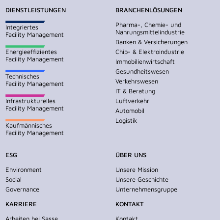
DIENSTLEISTUNGEN
BRANCHENLÖSUNGEN
Pharma-, Chemie- und
Integriertes
Nahrungsmittelindustrie
Facility Management
Banken & Versicherungen
Energieeffizientes
Chip- & Elektroindustrie
Facility Management
Immobilienwirtschaft
Gesundheitswesen
Technisches
Verkehrswesen
Facility Management
IT & Beratung
Infrastrukturelles
Luftverkehr
Facility Management
Automobil
Logistik
Kaufmännisches
Facility Management
ESG
ÜBER UNS
Environment
Unsere Mission
Social
Unsere Geschichte
Governance
Unternehmensgruppe
KARRIERE
KONTAKT
Arbeiten bei Sasse
Kontakt