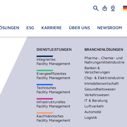
ÖSUNGEN
ESG
KARRIERE
ÜBER UNS
NEWSROOM
DIENSTLEISTUNGEN
BRANCHENLÖSUNGEN
Pharma-, Chemie- und
Integriertes
Nahrungsmittelindustrie
Facility Management
Banken &
Versicherungen
Energieeffizientes
Facility Management
Chip- & Elektroindustrie
Immobilienwirtschaft
Technisches
Gesundheitswesen
Facility Management
Verkehrswesen
IT & Beratung
Infrastrukturelles
Facility Management
Luftverkehr
Automobil
Kaufmännisches
Logistik
Facility Management