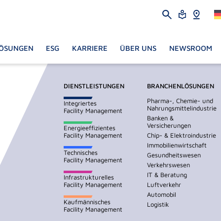
ÖSUNGEN
ESG
KARRIERE
ÜBER UNS
NEWSROOM
DIENSTLEISTUNGEN
BRANCHENLÖSUNGEN
Pharma-, Chemie- und
Integriertes
Nahrungsmittelindustrie
Facility Management
Banken &
Versicherungen
Energieeffizientes
Facility Management
Chip- & Elektroindustrie
Immobilienwirtschaft
Technisches
Gesundheitswesen
Facility Management
Verkehrswesen
IT & Beratung
Infrastrukturelles
Facility Management
Luftverkehr
Automobil
Kaufmännisches
Logistik
Facility Management