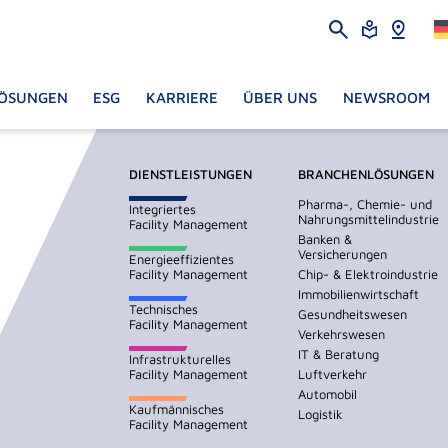
ÖSUNGEN
ESG
KARRIERE
ÜBER UNS
NEWSROOM
DIENSTLEISTUNGEN
BRANCHENLÖSUNGEN
Pharma-, Chemie- und
Integriertes
Nahrungsmittelindustrie
Facility Management
Banken &
Versicherungen
Energieeffizientes
Facility Management
Chip- & Elektroindustrie
Immobilienwirtschaft
Technisches
Gesundheitswesen
Facility Management
Verkehrswesen
IT & Beratung
Infrastrukturelles
Facility Management
Luftverkehr
Automobil
Kaufmännisches
Logistik
Facility Management