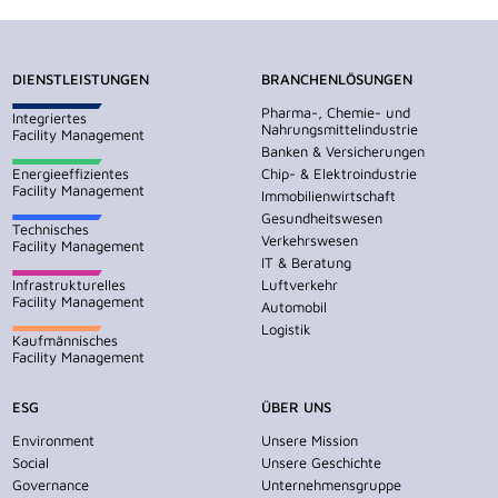
DIENSTLEISTUNGEN
BRANCHENLÖSUNGEN
Pharma-, Chemie- und
Integriertes
Nahrungsmittelindustrie
Facility Management
Banken & Versicherungen
Energieeffizientes
Chip- & Elektroindustrie
Facility Management
Immobilienwirtschaft
Gesundheitswesen
Technisches
Verkehrswesen
Facility Management
IT & Beratung
Infrastrukturelles
Luftverkehr
Facility Management
Automobil
Logistik
Kaufmännisches
Facility Management
ESG
ÜBER UNS
Environment
Unsere Mission
Social
Unsere Geschichte
Governance
Unternehmensgruppe