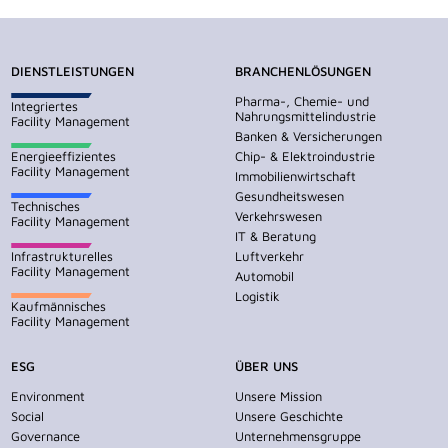
DIENSTLEISTUNGEN
BRANCHENLÖSUNGEN
Pharma-, Chemie- und
Integriertes
Nahrungsmittelindustrie
Facility Management
Banken & Versicherungen
Energieeffizientes
Chip- & Elektroindustrie
Facility Management
Immobilienwirtschaft
Gesundheitswesen
Technisches
Verkehrswesen
Facility Management
IT & Beratung
Infrastrukturelles
Luftverkehr
Facility Management
Automobil
Logistik
Kaufmännisches
Facility Management
ESG
ÜBER UNS
Environment
Unsere Mission
Social
Unsere Geschichte
Governance
Unternehmensgruppe