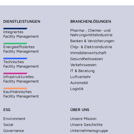
DIENSTLEISTUNGEN
BRANCHENLÖSUNGEN
Pharma-, Chemie- und
Integriertes
Nahrungsmittelindustrie
Facility Management
Banken & Versicherungen
Energieeffizientes
Chip- & Elektroindustrie
Facility Management
Immobilienwirtschaft
Gesundheitswesen
Technisches
Verkehrswesen
Facility Management
IT & Beratung
Infrastrukturelles
Luftverkehr
Facility Management
Automobil
Logistik
Kaufmännisches
Facility Management
ESG
ÜBER UNS
Environment
Unsere Mission
Social
Unsere Geschichte
Governance
Unternehmensgruppe