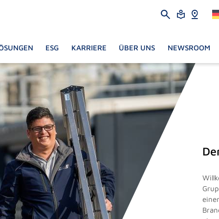
ÖSUNGEN
ESG
KARRIERE
ÜBER UNS
NEWSROOM
De
Will
Grup
eine
Bran