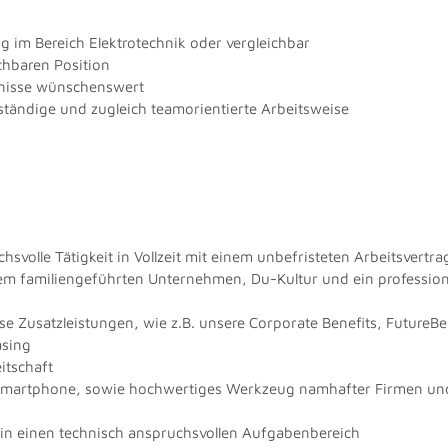
 im Bereich Elektrotechnik oder vergleichbar
chbaren Position
nisse wünschenswert
ständige und zugleich teamorientierte Arbeitsweise
volle Tätigkeit in Vollzeit mit einem unbefristeten Arbeitsvertra
m familiengeführten Unternehmen, Du-Kultur und ein professione
se Zusatzleistungen, wie z.B. unsere Corporate Benefits, FutureBe
asing
itschaft
. Smartphone, sowie hochwertiges Werkzeug namhafter Firmen und
g in einen technisch anspruchsvollen Aufgabenbereich