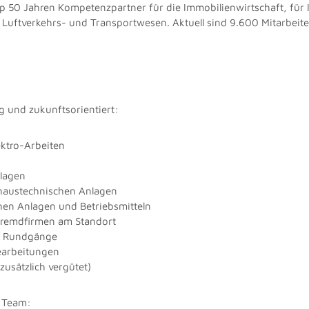
pp 50 Jahren Kompetenzpartner für die Immobilienwirtschaft, für 
 Luftverkehrs- und Transportwesen. Aktuell sind 9.600 Mitarbeit
ig und zukunftsorientiert:
ktro-Arbeiten
nlagen
haustechnischen Anlagen
chen Anlagen und Betriebsmitteln
 Fremdfirmen am Standort
-/ Rundgänge
earbeitungen
usätzlich vergütet)
r Team: