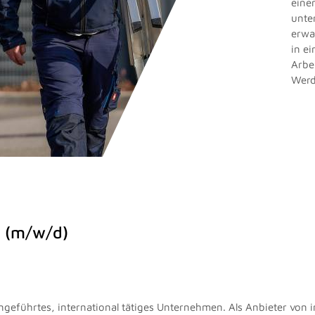
eine
unte
erwa
in e
Arbe
Werd
o (m/w/d)
iengeführtes, international tätiges Unternehmen. Als Anbieter von 