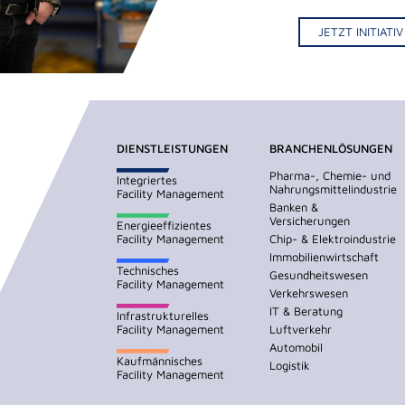
JETZT INITIAT
DIENSTLEISTUNGEN
BRANCHENLÖSUNGEN
Pharma-, Chemie- und
Integriertes
Nahrungsmittelindustrie
Facility Management
Banken &
Versicherungen
Energieeffizientes
Facility Management
Chip- & Elektroindustrie
Immobilienwirtschaft
Technisches
Gesundheitswesen
Facility Management
Verkehrswesen
IT & Beratung
Infrastrukturelles
Facility Management
Luftverkehr
Automobil
Kaufmännisches
Logistik
Facility Management