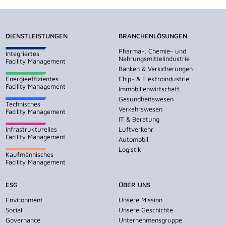
DIENSTLEISTUNGEN
BRANCHENLÖSUNGEN
Pharma-, Chemie- und
Integriertes
Nahrungsmittelindustrie
Facility Management
Banken & Versicherungen
Energieeffizientes
Chip- & Elektroindustrie
Facility Management
Immobilienwirtschaft
Gesundheitswesen
Technisches
Verkehrswesen
Facility Management
IT & Beratung
Infrastrukturelles
Luftverkehr
Facility Management
Automobil
Logistik
Kaufmännisches
Facility Management
ESG
ÜBER UNS
Environment
Unsere Mission
Social
Unsere Geschichte
Governance
Unternehmensgruppe