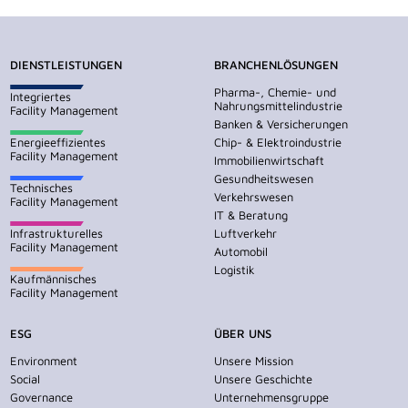
DIENSTLEISTUNGEN
BRANCHENLÖSUNGEN
Pharma-, Chemie- und
Integriertes
Nahrungsmittelindustrie
Facility Management
Banken & Versicherungen
Energieeffizientes
Chip- & Elektroindustrie
Facility Management
Immobilienwirtschaft
Gesundheitswesen
Technisches
Verkehrswesen
Facility Management
IT & Beratung
Infrastrukturelles
Luftverkehr
Facility Management
Automobil
Logistik
Kaufmännisches
Facility Management
ESG
ÜBER UNS
Environment
Unsere Mission
Social
Unsere Geschichte
Governance
Unternehmensgruppe