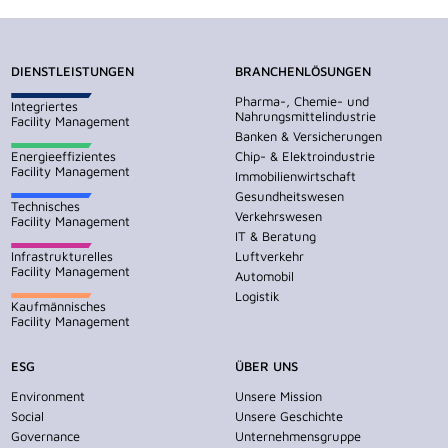
DIENSTLEISTUNGEN
BRANCHENLÖSUNGEN
Pharma-, Chemie- und
Integriertes
Nahrungsmittelindustrie
Facility Management
Banken & Versicherungen
Energieeffizientes
Chip- & Elektroindustrie
Facility Management
Immobilienwirtschaft
Gesundheitswesen
Technisches
Verkehrswesen
Facility Management
IT & Beratung
Infrastrukturelles
Luftverkehr
Facility Management
Automobil
Logistik
Kaufmännisches
Facility Management
ESG
ÜBER UNS
Environment
Unsere Mission
Social
Unsere Geschichte
Governance
Unternehmensgruppe