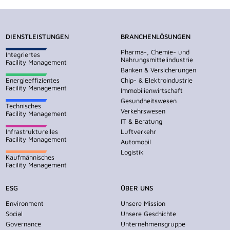
DIENSTLEISTUNGEN
BRANCHENLÖSUNGEN
Pharma-, Chemie- und
Integriertes
Nahrungsmittelindustrie
Facility Management
Banken & Versicherungen
Energieeffizientes
Chip- & Elektroindustrie
Facility Management
Immobilienwirtschaft
Gesundheitswesen
Technisches
Verkehrswesen
Facility Management
IT & Beratung
Infrastrukturelles
Luftverkehr
Facility Management
Automobil
Logistik
Kaufmännisches
Facility Management
ESG
ÜBER UNS
Environment
Unsere Mission
Social
Unsere Geschichte
Governance
Unternehmensgruppe