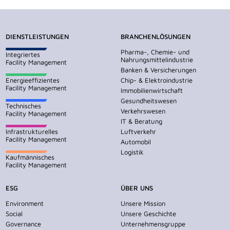
DIENSTLEISTUNGEN
BRANCHENLÖSUNGEN
Pharma-, Chemie- und
Integriertes
Nahrungsmittelindustrie
Facility Management
Banken & Versicherungen
Energieeffizientes
Chip- & Elektroindustrie
Facility Management
Immobilienwirtschaft
Gesundheitswesen
Technisches
Verkehrswesen
Facility Management
IT & Beratung
Infrastrukturelles
Luftverkehr
Facility Management
Automobil
Logistik
Kaufmännisches
Facility Management
ESG
ÜBER UNS
Environment
Unsere Mission
Social
Unsere Geschichte
Governance
Unternehmensgruppe