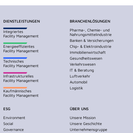
DIENSTLEISTUNGEN
BRANCHENLÖSUNGEN
Pharma-, Chemie- und
Integriertes
Nahrungsmittelindustrie
Facility Management
Banken & Versicherungen
Energieeffizientes
Chip- & Elektroindustrie
Facility Management
Immobilienwirtschaft
Gesundheitswesen
Technisches
Verkehrswesen
Facility Management
IT & Beratung
Infrastrukturelles
Luftverkehr
Facility Management
Automobil
Logistik
Kaufmännisches
Facility Management
ESG
ÜBER UNS
Environment
Unsere Mission
Social
Unsere Geschichte
Governance
Unternehmensgruppe