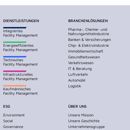
DIENSTLEISTUNGEN
BRANCHENLÖSUNGEN
Pharma-, Chemie- und
Integriertes
Nahrungsmittelindustrie
Facility Management
Banken & Versicherungen
Energieeffizientes
Chip- & Elektroindustrie
Facility Management
Immobilienwirtschaft
Gesundheitswesen
Technisches
Verkehrswesen
Facility Management
IT & Beratung
Infrastrukturelles
Luftverkehr
Facility Management
Automobil
Logistik
Kaufmännisches
Facility Management
ESG
ÜBER UNS
Environment
Unsere Mission
Social
Unsere Geschichte
Governance
Unternehmensgruppe