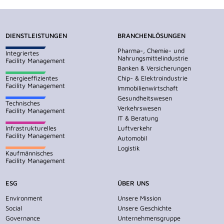
DIENSTLEISTUNGEN
BRANCHENLÖSUNGEN
Pharma-, Chemie- und
Integriertes
Nahrungsmittelindustrie
Facility Management
Banken & Versicherungen
Energieeffizientes
Chip- & Elektroindustrie
Facility Management
Immobilienwirtschaft
Gesundheitswesen
Technisches
Verkehrswesen
Facility Management
IT & Beratung
Infrastrukturelles
Luftverkehr
Facility Management
Automobil
Logistik
Kaufmännisches
Facility Management
ESG
ÜBER UNS
Environment
Unsere Mission
Social
Unsere Geschichte
Governance
Unternehmensgruppe