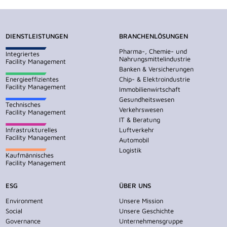
DIENSTLEISTUNGEN
BRANCHENLÖSUNGEN
Pharma-, Chemie- und
Integriertes
Nahrungsmittelindustrie
Facility Management
Banken & Versicherungen
Energieeffizientes
Chip- & Elektroindustrie
Facility Management
Immobilienwirtschaft
Gesundheitswesen
Technisches
Verkehrswesen
Facility Management
IT & Beratung
Infrastrukturelles
Luftverkehr
Facility Management
Automobil
Logistik
Kaufmännisches
Facility Management
ESG
ÜBER UNS
Environment
Unsere Mission
Social
Unsere Geschichte
Governance
Unternehmensgruppe