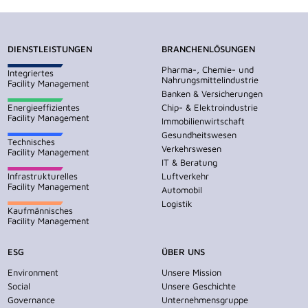
DIENSTLEISTUNGEN
BRANCHENLÖSUNGEN
Pharma-, Chemie- und
Integriertes
Nahrungsmittelindustrie
Facility Management
Banken & Versicherungen
Energieeffizientes
Chip- & Elektroindustrie
Facility Management
Immobilienwirtschaft
Gesundheitswesen
Technisches
Verkehrswesen
Facility Management
IT & Beratung
Infrastrukturelles
Luftverkehr
Facility Management
Automobil
Logistik
Kaufmännisches
Facility Management
ESG
ÜBER UNS
Environment
Unsere Mission
Social
Unsere Geschichte
Governance
Unternehmensgruppe