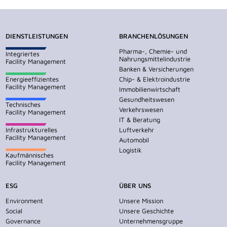
DIENSTLEISTUNGEN
BRANCHENLÖSUNGEN
Pharma-, Chemie- und
Integriertes
Nahrungsmittelindustrie
Facility Management
Banken & Versicherungen
Energieeffizientes
Chip- & Elektroindustrie
Facility Management
Immobilienwirtschaft
Gesundheitswesen
Technisches
Verkehrswesen
Facility Management
IT & Beratung
Infrastrukturelles
Luftverkehr
Facility Management
Automobil
Logistik
Kaufmännisches
Facility Management
ESG
ÜBER UNS
Environment
Unsere Mission
Social
Unsere Geschichte
Governance
Unternehmensgruppe