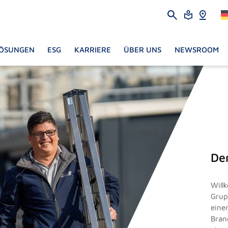
ÖSUNGEN
ESG
KARRIERE
ÜBER UNS
NEWSROOM
De
Will
Grup
eine
Bran