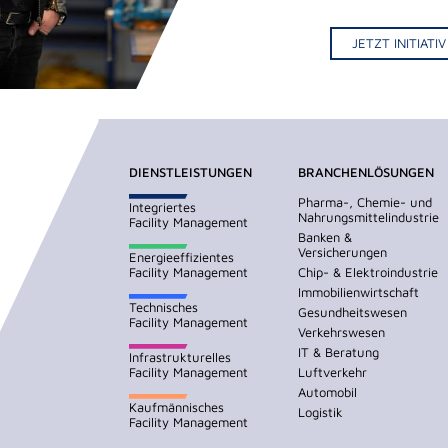
JETZT INITIAT
DIENSTLEISTUNGEN
BRANCHENLÖSUNGEN
Pharma-, Chemie- und
Integriertes
Nahrungsmittelindustrie
Facility Management
Banken &
Versicherungen
Energieeffizientes
Facility Management
Chip- & Elektroindustrie
Immobilienwirtschaft
Technisches
Gesundheitswesen
Facility Management
Verkehrswesen
IT & Beratung
Infrastrukturelles
Facility Management
Luftverkehr
Automobil
Kaufmännisches
Logistik
Facility Management