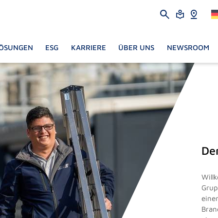
ÖSUNGEN
ESG
KARRIERE
ÜBER UNS
NEWSROOM
De
Will
Grup
eine
Bran