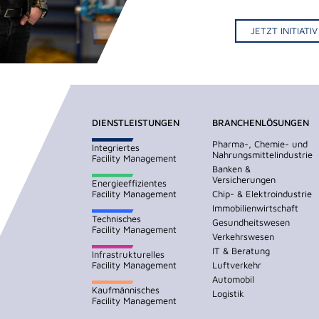
JETZT INITIAT
DIENSTLEISTUNGEN
BRANCHENLÖSUNGEN
Pharma-, Chemie- und
Integriertes
Nahrungsmittelindustrie
Facility Management
Banken &
Versicherungen
Energieeffizientes
Facility Management
Chip- & Elektroindustrie
Immobilienwirtschaft
Technisches
Gesundheitswesen
Facility Management
Verkehrswesen
IT & Beratung
Infrastrukturelles
Facility Management
Luftverkehr
Automobil
Kaufmännisches
Logistik
Facility Management