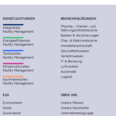
DIENSTLEISTUNGEN
BRANCHENLÖSUNGEN
Pharma-, Chemie- und
Integriertes
Nahrungsmittelindustrie
Facility Management
Banken & Versicherungen
Energieeffizientes
Chip- & Elektroindustrie
Facility Management
Immobilienwirtschaft
Gesundheitswesen
Technisches
Verkehrswesen
Facility Management
IT & Beratung
Infrastrukturelles
Luftverkehr
Facility Management
Automobil
Logistik
Kaufmännisches
Facility Management
ESG
ÜBER UNS
Environment
Unsere Mission
Social
Unsere Geschichte
Governance
Unternehmensgruppe