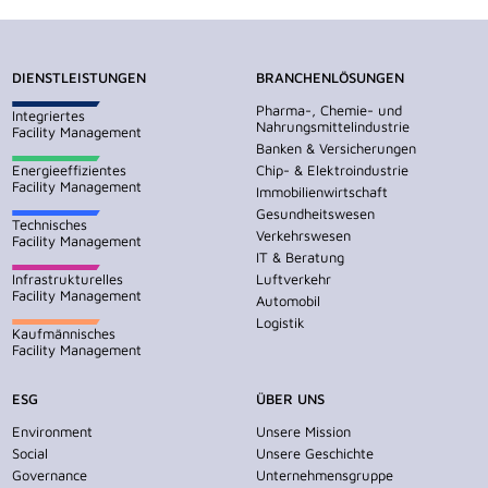
DIENSTLEISTUNGEN
BRANCHENLÖSUNGEN
Pharma-, Chemie- und
Integriertes
Nahrungsmittelindustrie
Facility Management
Banken & Versicherungen
Energieeffizientes
Chip- & Elektroindustrie
Facility Management
Immobilienwirtschaft
Gesundheitswesen
Technisches
Verkehrswesen
Facility Management
IT & Beratung
Infrastrukturelles
Luftverkehr
Facility Management
Automobil
Logistik
Kaufmännisches
Facility Management
ESG
ÜBER UNS
Environment
Unsere Mission
Social
Unsere Geschichte
Governance
Unternehmensgruppe