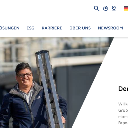
ÖSUNGEN
ESG
KARRIERE
ÜBER UNS
NEWSROOM
De
Will
Grup
eine
Bran