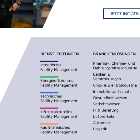
JETZT INITIAT
DIENSTLEISTUNGEN
BRANCHENLÖSUNGEN
Pharma-, Chemie- und
Integriertes
Nahrungsmittelindustrie
Facility Management
Banken &
Versicherungen
Energieeffizientes
Facility Management
Chip- & Elektroindustrie
Immobilienwirtschaft
Technisches
Gesundheitswesen
Facility Management
Verkehrswesen
IT & Beratung
Infrastrukturelles
Facility Management
Luftverkehr
Automobil
Kaufmännisches
Logistik
Facility Management