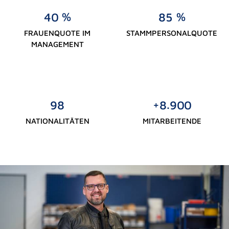
%
%
4
0
8
5
FRAUENQUOTE IM
STAMMPERSONALQUOTE
MANAGEMENT
.
+
9
8
8
9
0
0
NATIONALITÄTEN
MITARBEITENDE