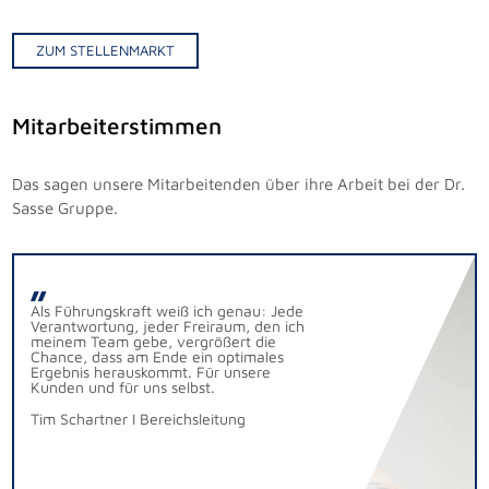
ZUM STELLENMARKT
Mitarbeiterstimmen
Das sagen unsere Mitarbeitenden über ihre Arbeit bei der Dr.
Sasse Gruppe.
Als Führungskraft weiß ich genau: Jede
In einem Familien-Unternehmen zu
Ich sorge für saubere und sichere
Ich habe direkten Zugang zu meinem
Verantwortung, jeder Freiraum, den ich
arbeiten bedeutet auch: Alle Bereiche
Straßen, Wege, Grünflächen und
Kunden, kann meine Kompetenz
meinem Team gebe, vergrößert die
sind miteinander „verwandt“, wer sich
Spielplätze – im Sommer ist die
einbringen und eigenverantwortlich mit
Chance, dass am Ende ein optimales
weiterentwickeln will, kann auf
Großkehrmaschine und im Winter der
ihm sprechen, um Verbesserungen
Ergebnis herauskommt. Für unsere
bestehende Erfahrungen aufbauen.
Unimog mein Arbeitsgerät. Die Arbeit in
vorzuschlagen. Das bringt mehr Respekt
Kunden und für uns selbst.
meinem Team macht mir Spaß!
für mich und mein Team.
Tim Schartner I Bereichsleitung