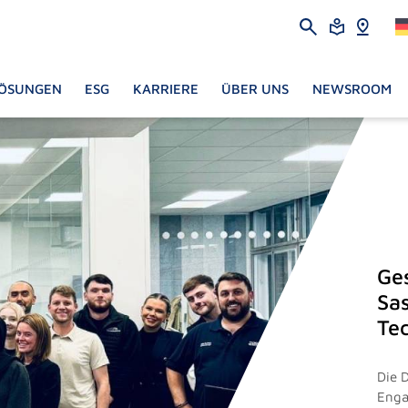
ÖSUNGEN
ESG
KARRIERE
ÜBER UNS
NEWSROOM
Ges
Sas
Te
Die D
Enga