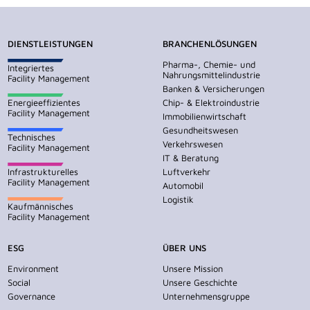
DIENSTLEISTUNGEN
BRANCHENLÖSUNGEN
Pharma-, Chemie- und
Integriertes
Nahrungsmittelindustrie
Facility Management
Banken & Versicherungen
Energieeffizientes
Chip- & Elektroindustrie
Facility Management
Immobilienwirtschaft
Gesundheitswesen
Technisches
Verkehrswesen
Facility Management
IT & Beratung
Infrastrukturelles
Luftverkehr
Facility Management
Automobil
Logistik
Kaufmännisches
Facility Management
ESG
ÜBER UNS
Environment
Unsere Mission
Social
Unsere Geschichte
Governance
Unternehmensgruppe