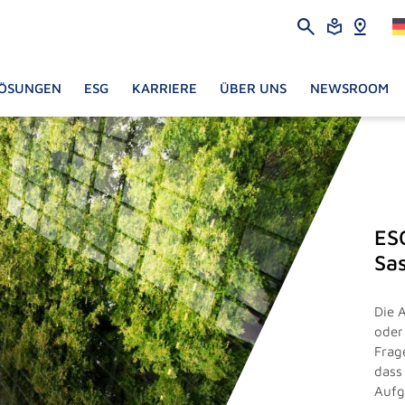
ÖSUNGEN
ESG
KARRIERE
ÜBER UNS
NEWSROOM
ES
Sa
Die 
oder
Frage
dass
Aufg