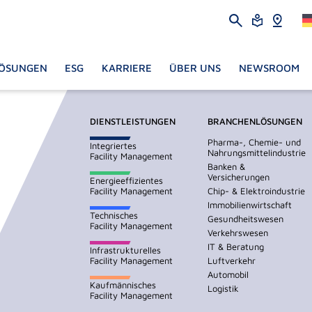
ÖSUNGEN
ESG
KARRIERE
ÜBER UNS
NEWSROOM
DIENSTLEISTUNGEN
BRANCHENLÖSUNGEN
Pharma-, Chemie- und
Integriertes
Nahrungsmittelindustrie
Facility Management
Banken &
Versicherungen
Energieeffizientes
Facility Management
Chip- & Elektroindustrie
Immobilienwirtschaft
Technisches
Gesundheitswesen
Facility Management
Verkehrswesen
IT & Beratung
Infrastrukturelles
Facility Management
Luftverkehr
Automobil
Kaufmännisches
Logistik
Facility Management