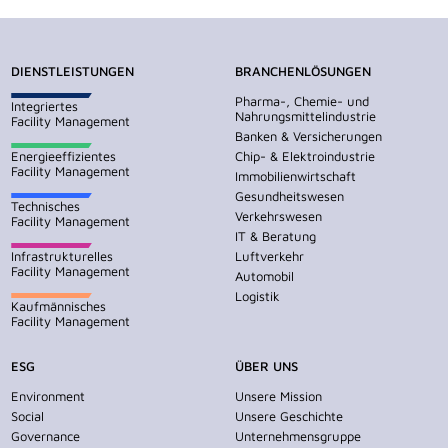
DIENSTLEISTUNGEN
BRANCHENLÖSUNGEN
Pharma-, Chemie- und
Integriertes
Nahrungsmittelindustrie
Facility Management
Banken & Versicherungen
Energieeffizientes
Chip- & Elektroindustrie
Facility Management
Immobilienwirtschaft
Gesundheitswesen
Technisches
Verkehrswesen
Facility Management
IT & Beratung
Infrastrukturelles
Luftverkehr
Facility Management
Automobil
Logistik
Kaufmännisches
Facility Management
ESG
ÜBER UNS
Environment
Unsere Mission
Social
Unsere Geschichte
Governance
Unternehmensgruppe