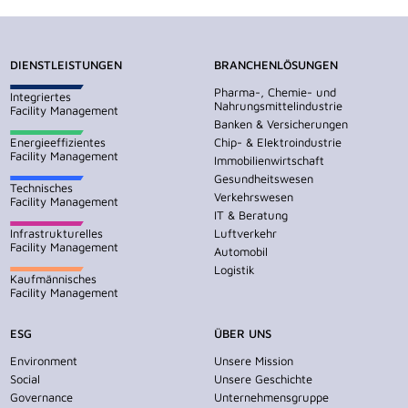
DIENSTLEISTUNGEN
BRANCHENLÖSUNGEN
Pharma-, Chemie- und
Integriertes
Nahrungsmittelindustrie
Facility Management
Banken & Versicherungen
Energieeffizientes
Chip- & Elektroindustrie
Facility Management
Immobilienwirtschaft
Gesundheitswesen
Technisches
Verkehrswesen
Facility Management
IT & Beratung
Infrastrukturelles
Luftverkehr
Facility Management
Automobil
Logistik
Kaufmännisches
Facility Management
ESG
ÜBER UNS
Environment
Unsere Mission
Social
Unsere Geschichte
Governance
Unternehmensgruppe