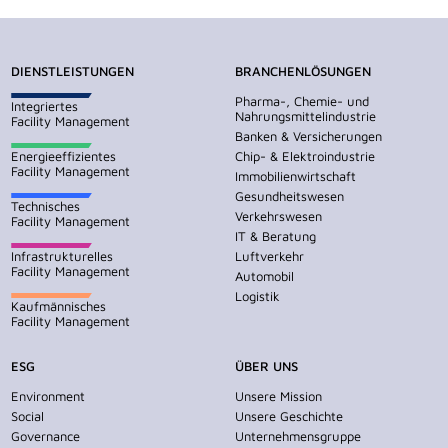
DIENSTLEISTUNGEN
BRANCHENLÖSUNGEN
Pharma-, Chemie- und
Integriertes
Nahrungsmittelindustrie
Facility Management
Banken & Versicherungen
Energieeffizientes
Chip- & Elektroindustrie
Facility Management
Immobilienwirtschaft
Gesundheitswesen
Technisches
Verkehrswesen
Facility Management
IT & Beratung
Infrastrukturelles
Luftverkehr
Facility Management
Automobil
Logistik
Kaufmännisches
Facility Management
ESG
ÜBER UNS
Environment
Unsere Mission
Social
Unsere Geschichte
Governance
Unternehmensgruppe