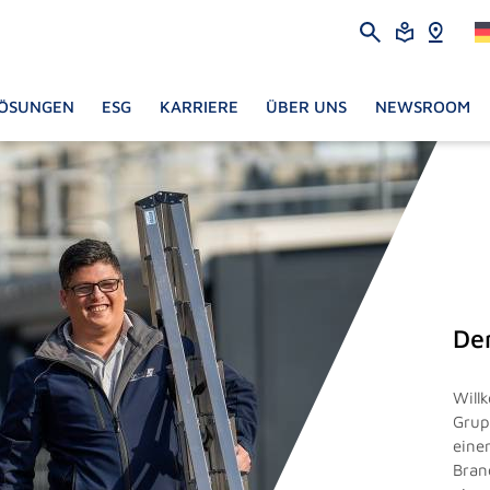
ÖSUNGEN
ESG
KARRIERE
ÜBER UNS
NEWSROOM
De
Will
Grup
eine
Bran