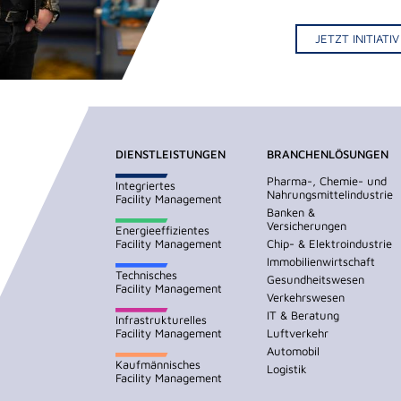
JETZT INITIAT
DIENSTLEISTUNGEN
BRANCHENLÖSUNGEN
Pharma-, Chemie- und
Integriertes
Nahrungsmittelindustrie
Facility Management
Banken &
Versicherungen
Energieeffizientes
Facility Management
Chip- & Elektroindustrie
Immobilienwirtschaft
Technisches
Gesundheitswesen
Facility Management
Verkehrswesen
IT & Beratung
Infrastrukturelles
Facility Management
Luftverkehr
Automobil
Kaufmännisches
Logistik
Facility Management