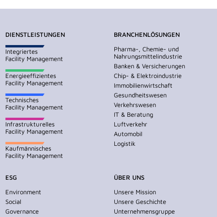
DIENSTLEISTUNGEN
BRANCHENLÖSUNGEN
Pharma-, Chemie- und
Integriertes
Nahrungsmittelindustrie
Facility Management
Banken & Versicherungen
Energieeffizientes
Chip- & Elektroindustrie
Facility Management
Immobilienwirtschaft
Gesundheitswesen
Technisches
Verkehrswesen
Facility Management
IT & Beratung
Infrastrukturelles
Luftverkehr
Facility Management
Automobil
Logistik
Kaufmännisches
Facility Management
ESG
ÜBER UNS
Environment
Unsere Mission
Social
Unsere Geschichte
Governance
Unternehmensgruppe