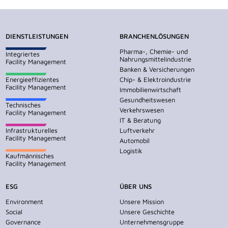
DIENSTLEISTUNGEN
BRANCHENLÖSUNGEN
Pharma-, Chemie- und
Integriertes
Nahrungsmittelindustrie
Facility Management
Banken & Versicherungen
Energieeffizientes
Chip- & Elektroindustrie
Facility Management
Immobilienwirtschaft
Gesundheitswesen
Technisches
Verkehrswesen
Facility Management
IT & Beratung
Infrastrukturelles
Luftverkehr
Facility Management
Automobil
Logistik
Kaufmännisches
Facility Management
ESG
ÜBER UNS
Environment
Unsere Mission
Social
Unsere Geschichte
Governance
Unternehmensgruppe