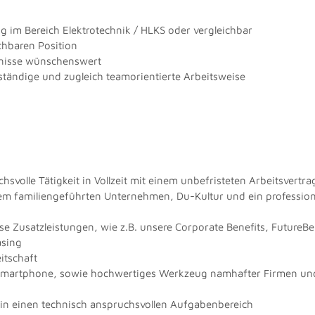
 im Bereich Elektrotechnik / HLKS oder vergleichbar
chbaren Position
nisse wünschenswert
ständige und zugleich teamorientierte Arbeitsweise
volle Tätigkeit in Vollzeit mit einem unbefristeten Arbeitsvertra
m familiengeführten Unternehmen, Du-Kultur und ein professione
se Zusatzleistungen, wie z.B. unsere Corporate Benefits, FutureBe
asing
itschaft
. Smartphone, sowie hochwertiges Werkzeug namhafter Firmen und
g in einen technisch anspruchsvollen Aufgabenbereich