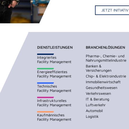
JETZT INITIAT
DIENSTLEISTUNGEN
BRANCHENLÖSUNGEN
Pharma-, Chemie- und
Integriertes
Nahrungsmittelindustrie
Facility Management
Banken &
Versicherungen
Energieeffizientes
Facility Management
Chip- & Elektroindustrie
Immobilienwirtschaft
Technisches
Gesundheitswesen
Facility Management
Verkehrswesen
IT & Beratung
Infrastrukturelles
Facility Management
Luftverkehr
Automobil
Kaufmännisches
Logistik
Facility Management