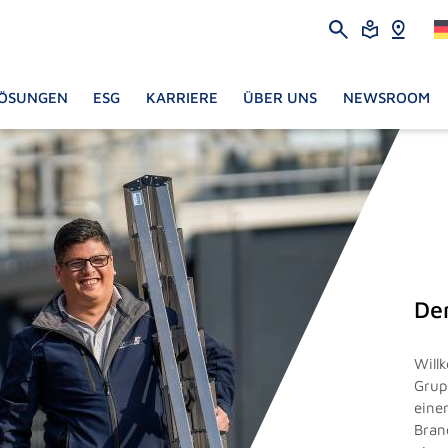
ÖSUNGEN
ESG
KARRIERE
ÜBER UNS
NEWSROOM
De
Will
Grup
eine
Bran