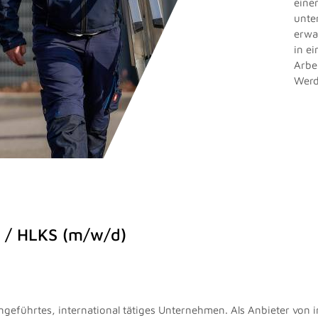
eine
unte
erwa
in e
Arbe
Werd
o / HLKS (m/w/d)
iengeführtes, international tätiges Unternehmen. Als Anbieter von 