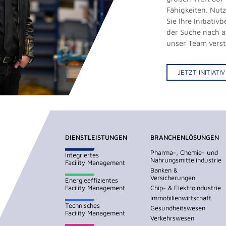
Fähigkeiten. Nut
Sie Ihre Initiati
der Suche nach 
unser Team vers
JETZT INITIAT
DIENSTLEISTUNGEN
BRANCHENLÖSUNGEN
Pharma-, Chemie- und
Integriertes
Nahrungsmittelindustrie
Facility Management
Banken &
Versicherungen
Energieeffizientes
Facility Management
Chip- & Elektroindustrie
Immobilienwirtschaft
Technisches
Gesundheitswesen
Facility Management
Verkehrswesen