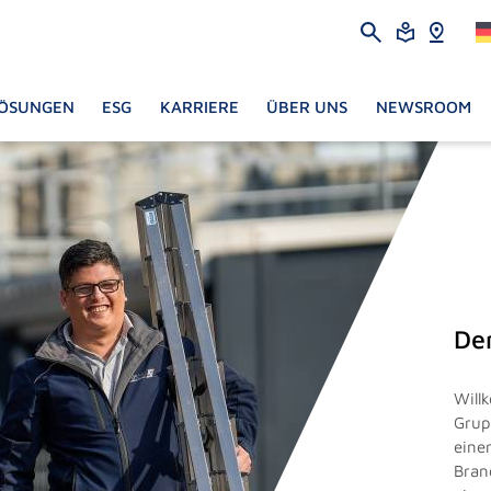
ÖSUNGEN
ESG
KARRIERE
ÜBER UNS
NEWSROOM
De
Will
Grup
eine
Bran