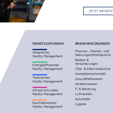
JETZT INITIAT
DIENSTLEISTUNGEN
BRANCHENLÖSUNGEN
Pharma-, Chemie- und
Integriertes
Nahrungsmittelindustrie
Facility Management
Banken &
Versicherungen
Energieeffizientes
Facility Management
Chip- & Elektroindustrie
Immobilienwirtschaft
Technisches
Gesundheitswesen
Facility Management
Verkehrswesen
IT & Beratung
Infrastrukturelles
Facility Management
Luftverkehr
Automobil
Kaufmännisches
Logistik
Facility Management