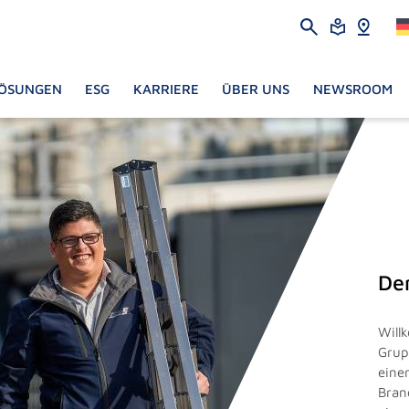
ÖSUNGEN
ESG
KARRIERE
ÜBER UNS
NEWSROOM
De
Will
Grup
eine
Bran