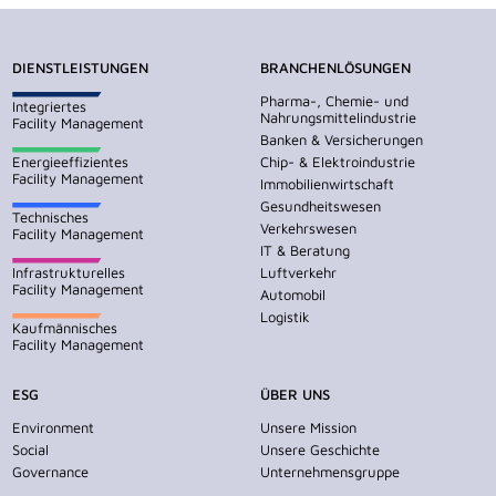
DIENSTLEISTUNGEN
BRANCHENLÖSUNGEN
Pharma-, Chemie- und
Integriertes
Nahrungsmittelindustrie
Facility Management
Banken & Versicherungen
Energieeffizientes
Chip- & Elektroindustrie
Facility Management
Immobilienwirtschaft
Gesundheitswesen
Technisches
Verkehrswesen
Facility Management
IT & Beratung
Infrastrukturelles
Luftverkehr
Facility Management
Automobil
Logistik
Kaufmännisches
Facility Management
ESG
ÜBER UNS
Environment
Unsere Mission
Social
Unsere Geschichte
Governance
Unternehmensgruppe