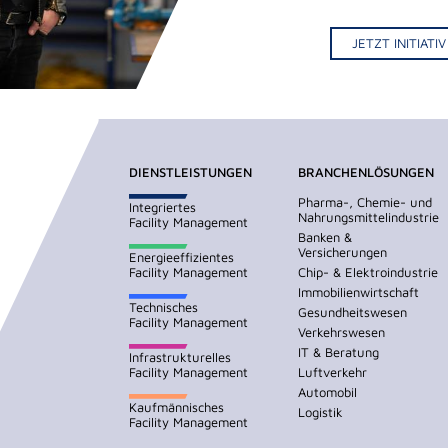
JETZT INITIAT
DIENSTLEISTUNGEN
BRANCHENLÖSUNGEN
Pharma-, Chemie- und
Integriertes
Nahrungsmittelindustrie
Facility Management
Banken &
Versicherungen
Energieeffizientes
Facility Management
Chip- & Elektroindustrie
Immobilienwirtschaft
Technisches
Gesundheitswesen
Facility Management
Verkehrswesen
IT & Beratung
Infrastrukturelles
Facility Management
Luftverkehr
Automobil
Kaufmännisches
Logistik
Facility Management