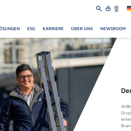
ÖSUNGEN
ESG
KARRIERE
ÜBER UNS
NEWSROOM
De
Will
Grup
eine
Bran