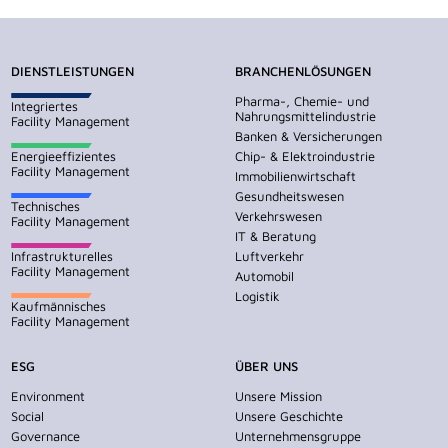
DIENSTLEISTUNGEN
BRANCHENLÖSUNGEN
Pharma-, Chemie- und
Integriertes
Nahrungsmittelindustrie
Facility Management
Banken & Versicherungen
Energieeffizientes
Chip- & Elektroindustrie
Facility Management
Immobilienwirtschaft
Gesundheitswesen
Technisches
Verkehrswesen
Facility Management
IT & Beratung
Infrastrukturelles
Luftverkehr
Facility Management
Automobil
Logistik
Kaufmännisches
Facility Management
ESG
ÜBER UNS
Environment
Unsere Mission
Social
Unsere Geschichte
Governance
Unternehmensgruppe