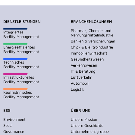
DIENSTLEISTUNGEN
BRANCHENLÖSUNGEN
Pharma-, Chemie- und
Integriertes
Nahrungsmittelindustrie
Facility Management
Banken & Versicherungen
Energieeffizientes
Chip- & Elektroindustrie
Facility Management
Immobilienwirtschaft
Gesundheitswesen
Technisches
Verkehrswesen
Facility Management
IT & Beratung
Infrastrukturelles
Luftverkehr
Facility Management
Automobil
Logistik
Kaufmännisches
Facility Management
ESG
ÜBER UNS
Environment
Unsere Mission
Social
Unsere Geschichte
Governance
Unternehmensgruppe