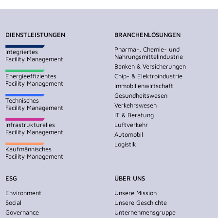
DIENSTLEISTUNGEN
BRANCHENLÖSUNGEN
Pharma-, Chemie- und
Integriertes
Nahrungsmittelindustrie
Facility Management
Banken & Versicherungen
Energieeffizientes
Chip- & Elektroindustrie
Facility Management
Immobilienwirtschaft
Gesundheitswesen
Technisches
Verkehrswesen
Facility Management
IT & Beratung
Infrastrukturelles
Luftverkehr
Facility Management
Automobil
Logistik
Kaufmännisches
Facility Management
ESG
ÜBER UNS
Environment
Unsere Mission
Social
Unsere Geschichte
Governance
Unternehmensgruppe