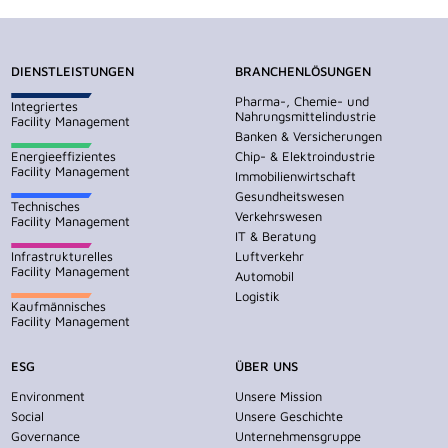
DIENSTLEISTUNGEN
BRANCHENLÖSUNGEN
Pharma-, Chemie- und
Integriertes
Nahrungsmittelindustrie
Facility Management
Banken & Versicherungen
Energieeffizientes
Chip- & Elektroindustrie
Facility Management
Immobilienwirtschaft
Gesundheitswesen
Technisches
Verkehrswesen
Facility Management
IT & Beratung
Infrastrukturelles
Luftverkehr
Facility Management
Automobil
Logistik
Kaufmännisches
Facility Management
ESG
ÜBER UNS
Environment
Unsere Mission
Social
Unsere Geschichte
Governance
Unternehmensgruppe