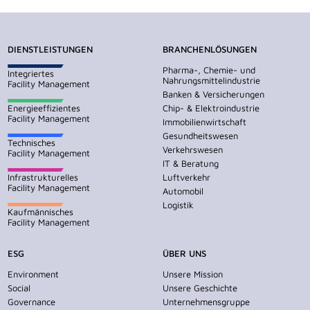
DIENSTLEISTUNGEN
BRANCHENLÖSUNGEN
Pharma-, Chemie- und
Integriertes
Nahrungsmittelindustrie
Facility Management
Banken & Versicherungen
Energieeffizientes
Chip- & Elektroindustrie
Facility Management
Immobilienwirtschaft
Gesundheitswesen
Technisches
Verkehrswesen
Facility Management
IT & Beratung
Infrastrukturelles
Luftverkehr
Facility Management
Automobil
Logistik
Kaufmännisches
Facility Management
ESG
ÜBER UNS
Environment
Unsere Mission
Social
Unsere Geschichte
Governance
Unternehmensgruppe