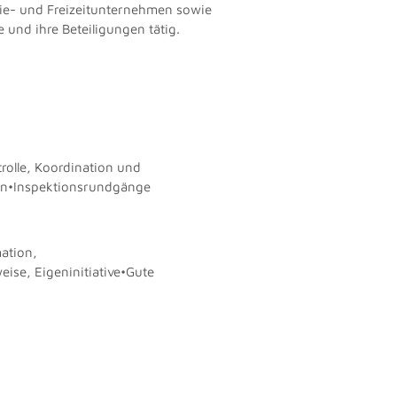
trie- und Freizeitunternehmen sowie
hre Beteiligungen tätig. ​​​​​​​
olle, Koordination und
en•Inspektionsrundgänge
ation,
eise, Eigeninitiative•Gute