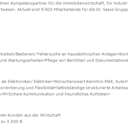
Jahren Kompetenzpartner für die Immobilienwirtschaft, für Indus
esen. Aktuell sind 9.500 Mitarbeitende für die Dr. Sasse Gruppe und i
treiben/Bedienen/ Fehlersuche an haustechnischen Anlagen•Kontr
 und Wartungsarbeiten•Pflege von Berichten und Dokumentation
als Elektroniker/ Elektriker•Wünschenswert Kenntnis KNX, Autom
rientierung und Flexibilität•Selbstständige strukturierte Arbeitsw
rift•Sichere Kommunikation und freundliches Auftreten•
seren Kunden aus der Wirtschaft
 zu 3.300 €