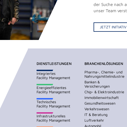
der Suche nach 
unser Team vers
JETZT INITIAT
DIENSTLEISTUNGEN
BRANCHENLÖSUNGEN
Pharma-, Chemie- und
Integriertes
Nahrungsmittelindustrie
Facility Management
Banken &
Versicherungen
Energieeffizientes
Facility Management
Chip- & Elektroindustrie
Immobilienwirtschaft
Technisches
Gesundheitswesen
Facility Management
Verkehrswesen
IT & Beratung
Infrastrukturelles
Facility Management
Luftverkehr
Automobil