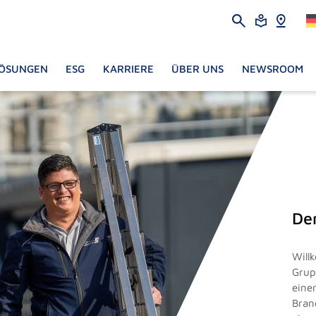
ÖSUNGEN
ESG
KARRIERE
ÜBER UNS
NEWSROOM
De
Will
Grup
eine
Bran