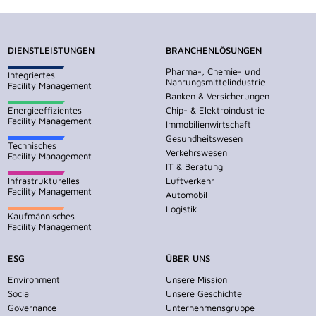
DIENSTLEISTUNGEN
BRANCHENLÖSUNGEN
Pharma-, Chemie- und
Integriertes
Nahrungsmittelindustrie
Facility Management
Banken & Versicherungen
Energieeffizientes
Chip- & Elektroindustrie
Facility Management
Immobilienwirtschaft
Gesundheitswesen
Technisches
Verkehrswesen
Facility Management
IT & Beratung
Infrastrukturelles
Luftverkehr
Facility Management
Automobil
Logistik
Kaufmännisches
Facility Management
ESG
ÜBER UNS
Environment
Unsere Mission
Social
Unsere Geschichte
Governance
Unternehmensgruppe