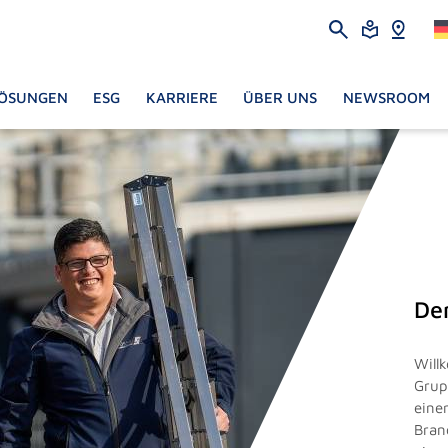
ÖSUNGEN
ESG
KARRIERE
ÜBER UNS
NEWSROOM
De
Will
Grup
eine
Bran